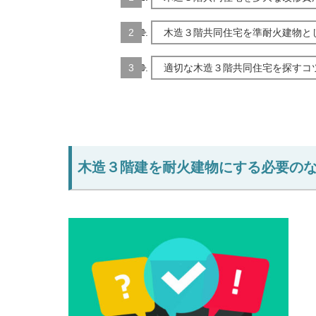
木造３階共同住宅を準耐火建物と
適切な木造３階共同住宅を探すコ
木造３階建を耐火建物にする必要の