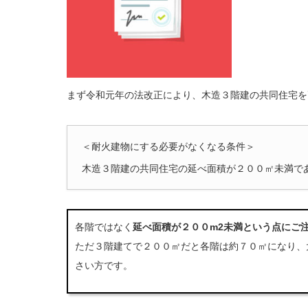
まず令和元年の法改正により、木造３階建の共同住宅を
＜耐火建物にする必要がなくなる条件＞
木造３階建の共同住宅の延べ面積が２００㎡未満で
各階ではなく
延べ面積が２００m2未満という点にご
ただ３階建てで２００㎡だと各階は約７０㎡になり、
さい方です。