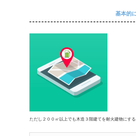
基本的
ただし２００㎡以上でも木造３階建てを耐火建物にする