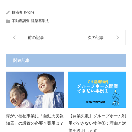
投稿者:
h-tone
不動産調査
,
建築基準法
前の記事
次の記事
関連記事
障がい福祉事業に「自動火災報
【開業失敗】グループホーム利
知器」の設置の必要？費用は？
用ができない物件①：理由と対
策を説明します…