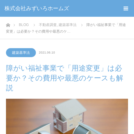
株式会社みずいろホームズ
ホーム
BLOG
不動産調査
,
建築基準法
障がい福祉事業で「用途
変更」は必要か？その費用や最悪のケ…
建築基準法
2021.06.10
障がい福祉事業で「用途変更」は必
要か？その費用や最悪のケースも解
説